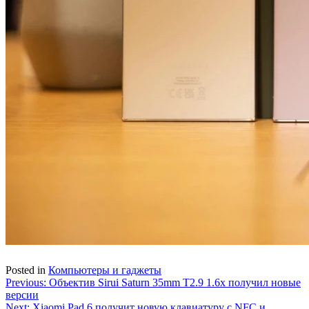
Posted in
Компьютеры и гаджеты
Навигация
Previous:
Объектив Sirui Saturn 35mm T2.9 1.6x получил новые
версии
по
Next:
Xiaomi Pad 6 получит новую клавиатуру с NFC и