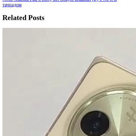
записям
тачпадом
Related Posts