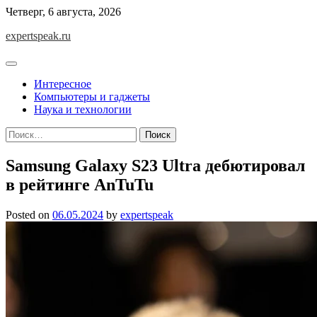
Skip
Четверг, 6 августа, 2026
to
expertspeak.ru
content
Интересное
Компьютеры и гаджеты
Наука и технологии
Найти:
Samsung Galaxy S23 Ultra дебютировал
в рейтинге AnTuTu
Posted on
06.05.2024
by
expertspeak