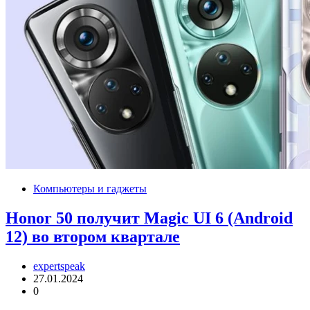
Компьютеры и гаджеты
Honor 50 получит Magic UI 6 (Android
12) во втором квартале
expertspeak
27.01.2024
0