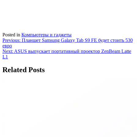
Posted in
Компьютеры и гаджеты
Навигация
Previous:
Планшет Samsung Galaxy Tab S9 FE будет стоить 530
евро
по
Next:
ASUS выпускает портативный проектор ZenBeam Latte
записям
L1
Related Posts