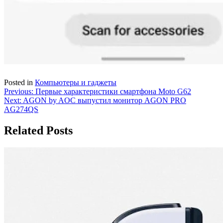
Posted in
Компьютеры и гаджеты
Навигация
Previous:
Первые характеристики смартфона Moto G62
Next:
AGON by AOC выпустил монитор AGON PRO
по
AG274QS
записям
Related Posts