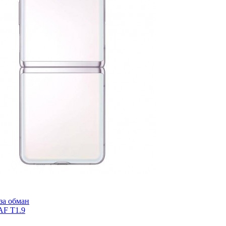
за обман
AF T1.9