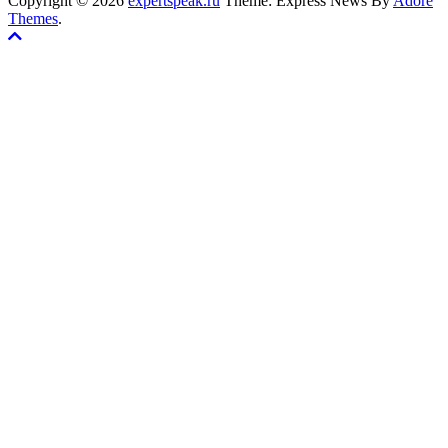
Copyright © 2026
expertspeak.ru
Theme: Express News By
Adore
Themes
.