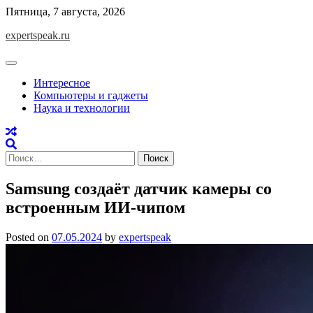
Skip
Пятница, 7 августа, 2026
to
expertspeak.ru
content
Интересное
Компьютеры и гаджеты
Наука и технологии
Найти:
Samsung создаёт датчик камеры со
встроенным ИИ-чипом
Posted on
07.05.2024
by
expertspeak