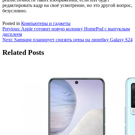
редактировать кадр на своё усмотрение, но это другой вопрос,
безусловно.
Posted in
Компьютеры и гаджеты
Навигация
Previous:
Apple готовит новую колонку HomePod с выпуклым
дисплеем
по
Next:
Samsung планирует снизить цены на линейку Galaxy S24
записям
Related Posts