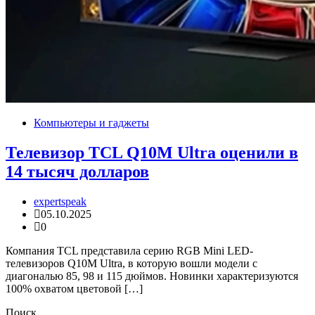
Компьютеры и гаджеты
Телевизор TCL Q10M Ultra оценили в
14 тысяч долларов
expertspeak
05.10.2025
0
Компания TCL представила серию RGB Mini LED-
телевизоров Q10M Ultra, в которую вошли модели с
диагональю 85, 98 и 115 дюймов. Новинки характеризуются
100% охватом цветовой […]
Поиск