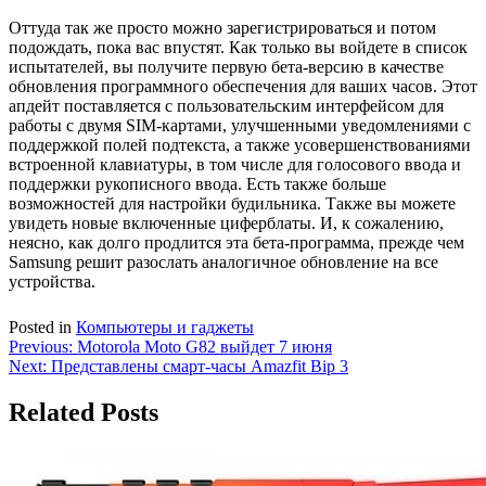
Оттуда так же просто можно зарегистрироваться и потом
подождать, пока вас впустят. Как только вы войдете в список
испытателей, вы получите первую бета-версию в качестве
обновления программного обеспечения для ваших часов. Этот
апдейт поставляется с пользовательским интерфейсом для
работы с двумя SIM-картами, улучшенными уведомлениями с
поддержкой полей подтекста, а также усовершенствованиями
встроенной клавиатуры, в том числе для голосового ввода и
поддержки рукописного ввода. Есть также больше
возможностей для настройки будильника. Также вы можете
увидеть новые включенные циферблаты. И, к сожалению,
неясно, как долго продлится эта бета-программа, прежде чем
Samsung решит разослать аналогичное обновление на все
устройства.
Posted in
Компьютеры и гаджеты
Навигация
Previous:
Motorola Moto G82 выйдет 7 июня
Next:
Представлены смарт-часы Amazfit Bip 3
по
записям
Related Posts