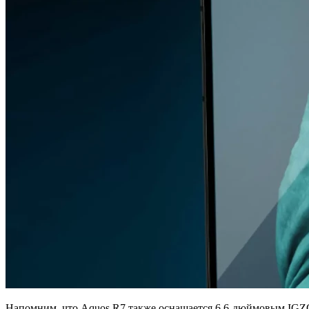
Напомним, что Aquos R7 также оснащается 6,6-дюймовым IGZO 