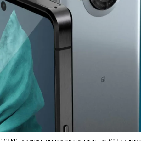
OLED-дисплеем с частотой обновления от 1 до 240 Гц, процесс