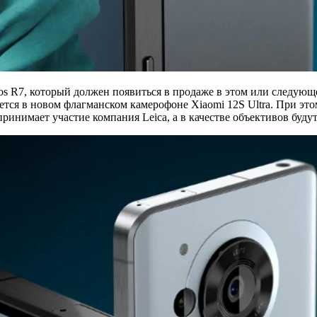
s R7, который должен появиться в продаже в этом или следующе
тся в новом флагманском камерофоне Xiaomi 12S Ultra. При этом,
инимает участие компания Leica, а в качестве объективов будут