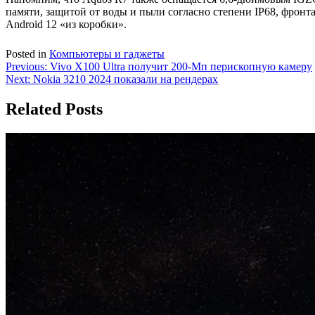
памяти, защитой от воды и пыли согласно степени IP68, фрон
Android 12 «из коробки».
Posted in
Компьютеры и гаджеты
Навигация
Previous:
Vivo X100 Ultra получит 200-Мп перископную камеру
Next:
Nokia 3210 2024 показали на рендерах
по
записям
Related Posts