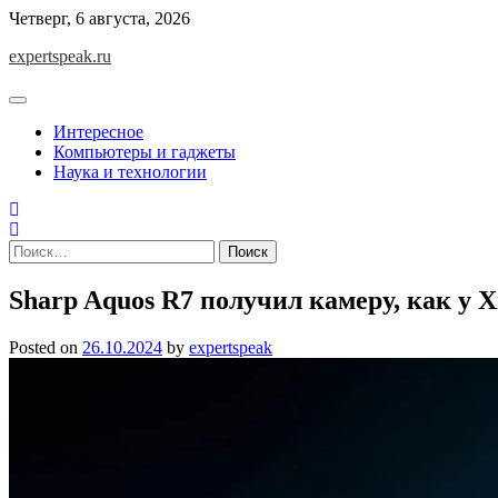
Skip
Четверг, 6 августа, 2026
to
expertspeak.ru
content
Интересное
Компьютеры и гаджеты
Наука и технологии
Найти:
Sharp Aquos R7 получил камеру, как у X
Posted on
26.10.2024
by
expertspeak