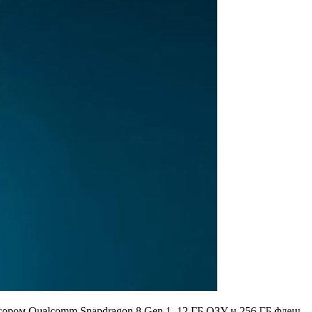
ором Qualcomm Snapdragon 8 Gen 1, 12 ГБ ОЗУ и 256 ГБ флеш-