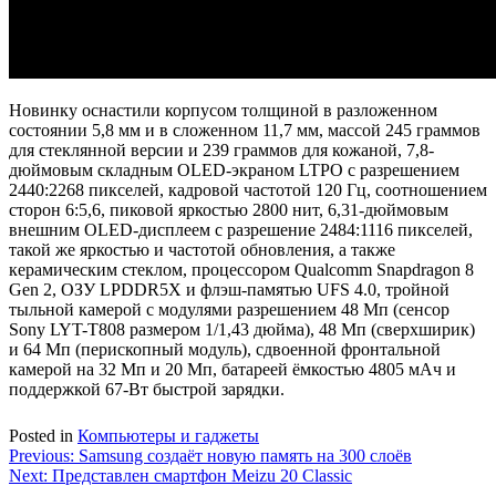
Новинку оснастили корпусом толщиной в разложенном
состоянии 5,8 мм и в сложенном 11,7 мм, массой 245 граммов
для стеклянной версии и 239 граммов для кожаной, 7,8-
дюймовым складным OLED-экраном LTPO с разрешением
2440:2268 пикселей, кадровой частотой 120 Гц, соотношением
сторон 6:5,6, пиковой яркостью 2800 нит, 6,31-дюймовым
внешним OLED-дисплеем с разрешение 2484:1116 пикселей,
такой же яркостью и частотой обновления, а также
керамическим стеклом, процессором Qualcomm Snapdragon 8
Gen 2, ОЗУ LPDDR5X и флэш-памятью UFS 4.0, тройной
тыльной камерой с модулями разрешением 48 Мп (сенсор
Sony LYT-T808 размером 1/1,43 дюйма), 48 Мп (сверхширик)
и 64 Мп (перископный модуль), сдвоенной фронтальной
камерой на 32 Мп и 20 Мп, батареей ёмкостью 4805 мАч и
поддержкой 67-Вт быстрой зарядки.
Posted in
Компьютеры и гаджеты
Навигация
Previous:
Samsung создаёт новую память на 300 слоёв
Next:
Представлен смартфон Meizu 20 Classic
по