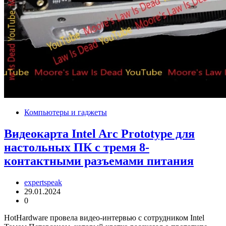
Компьютеры и гаджеты
Видеокарта Intel Arc Prototype для
настольных ПК с тремя 8-
контактными разъемами питания
expertspeak
29.01.2024
0
HotHardware провела видео-интервью с сотрудником Intel