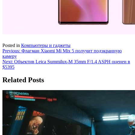
Posted in
Компьютеры и гаджеты
Навигация
Previous:
Флагман Xiaomi Mi Mix 5 получит подэкранную
камеру
по
Next:
Объектив Leica Summilux-M 35mm F/1.4 ASPH оценен в
записям
$5395
Related Posts