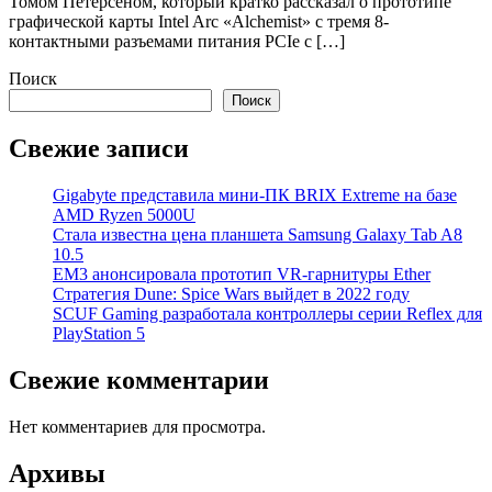
Томом Петерсеном, который кратко рассказал о прототипе
графической карты Intel Arc «Alchemist» с тремя 8-
контактными разъемами питания PCIe с […]
Поиск
Поиск
Свежие записи
Gigabyte представила мини-ПК BRIX Extreme на базе
AMD Ryzen 5000U
Стала известна цена планшета Samsung Galaxy Tab A8
10.5
EM3 анонсировала прототип VR-гарнитуры Ether
Стратегия Dune: Spice Wars выйдет в 2022 году
SCUF Gaming разработала контроллеры серии Reflex для
PlayStation 5
Свежие комментарии
Нет комментариев для просмотра.
Архивы