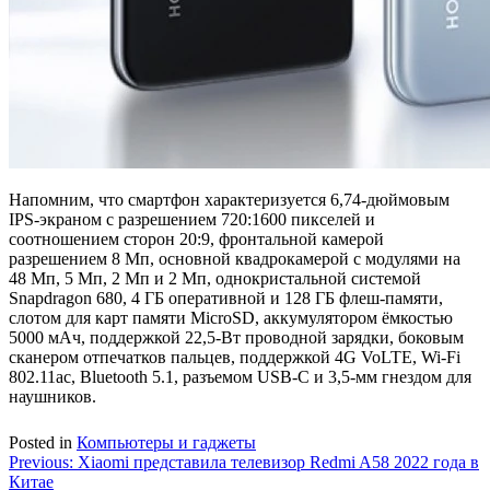
Напомним, что смартфон характеризуется 6,74-дюймовым
IPS-экраном с разрешением 720:1600 пикселей и
соотношением сторон 20:9, фронтальной камерой
разрешением 8 Мп, основной квадрокамерой с модулями на
48 Мп, 5 Мп, 2 Мп и 2 Мп, однокристальной системой
Snapdragon 680, 4 ГБ оперативной и 128 ГБ флеш-памяти,
слотом для карт памяти MicroSD, аккумулятором ёмкостью
5000 мАч, поддержкой 22,5-Вт проводной зарядки, боковым
сканером отпечатков пальцев, поддержкой 4G VoLTE, Wi-Fi
802.11ac, Bluetooth 5.1, разъемом USB-C и 3,5-мм гнездом для
наушников.
Posted in
Компьютеры и гаджеты
Навигация
Previous:
Xiaomi представила телевизор Redmi A58 2022 года в
Китае