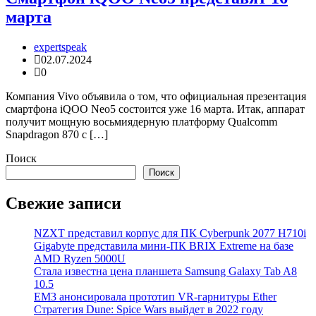
марта
expertspeak
02.07.2024
0
Компания Vivo объявила о том, что официальная презентация
смартфона iQOO Neo5 состоится уже 16 марта. Итак, аппарат
получит мощную восьмиядерную платформу Qualcomm
Snapdragon 870 с […]
Поиск
Поиск
Свежие записи
NZXT представил корпус для ПК Cyberpunk 2077 H710i
Gigabyte представила мини-ПК BRIX Extreme на базе
AMD Ryzen 5000U
Стала известна цена планшета Samsung Galaxy Tab A8
10.5
EM3 анонсировала прототип VR-гарнитуры Ether
Стратегия Dune: Spice Wars выйдет в 2022 году