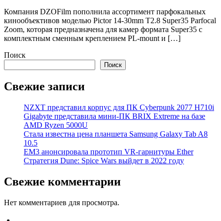
Компания DZOFilm пополнила ассортимент парфокальных
кинообъективов моделью Pictor 14-30mm T2.8 Super35 Parfocal
Zoom, которая предназначена для камер формата Super35 с
комплектным сменным креплением PL-mount и […]
Поиск
Поиск
Свежие записи
NZXT представил корпус для ПК Cyberpunk 2077 H710i
Gigabyte представила мини-ПК BRIX Extreme на базе
AMD Ryzen 5000U
Стала известна цена планшета Samsung Galaxy Tab A8
10.5
EM3 анонсировала прототип VR-гарнитуры Ether
Стратегия Dune: Spice Wars выйдет в 2022 году
Свежие комментарии
Нет комментариев для просмотра.