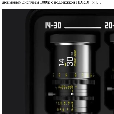
дюймовым дисплеем 1080p с поддержкой HDR10+ и […]