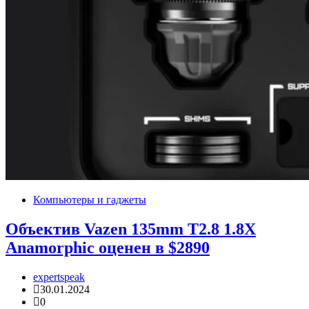
Компьютеры и гаджеты
Объектив Vazen 135mm T2.8 1.8X
Anamorphic оценен в $2890
expertspeak
30.01.2024
0