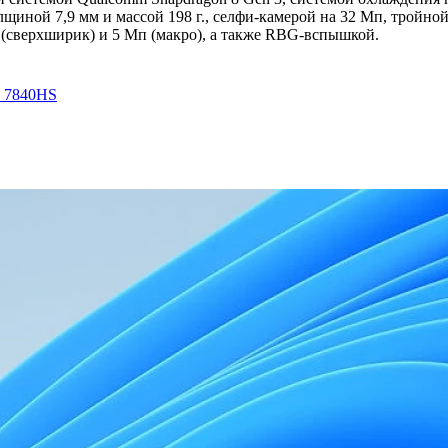
щиной 7,9 мм и массой 198 г., селфи-камерой на 32 Мп, тройно
(сверхширик) и 5 Мп (макро), а также RBG-вспышкой.
7 7840HS