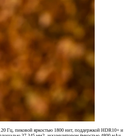
120 Гц, пиковой яркостью 1800 нит, поддержкой HDR10+ и
площадью 37 345 мм2, аккумулятором ёмкостью 4800 мАч,