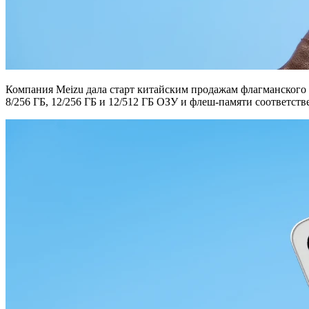
Компания Meizu дала старт китайским продажам флагманского с
8/256 ГБ, 12/256 ГБ и 12/512 ГБ ОЗУ и флеш-памяти соответств