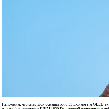
Напомним, что смартфон оснащается 6,55-дюймовым OLED-экра
частотой регулировки ШИМ 1920 Гц, топовой однокристальной