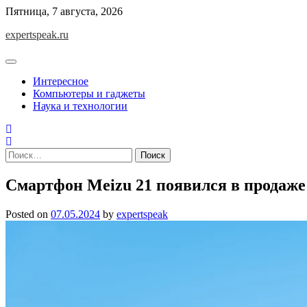
Skip
Пятница, 7 августа, 2026
to
expertspeak.ru
content
Интересное
Компьютеры и гаджеты
Наука и технологии
Найти:
Смартфон Meizu 21 появился в продаже
Posted on
07.05.2024
by
expertspeak