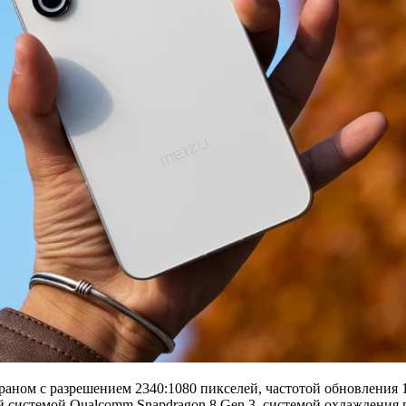
ном с разрешением 2340:1080 пикселей, частотой обновления 
 системой Qualcomm Snapdragon 8 Gen 3, системой охлаждения 