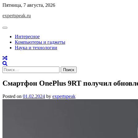
Skip
Пятница, 7 августа, 2026
to
expertspeak.ru
content
Интересное
Компьютеры и гаджеты
Наука и технологии
Найти:
Смартфон OnePlus 9RT получил обновле
Posted on
01.02.2024
by
expertspeak