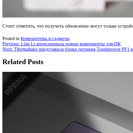
Стоит отметить, что получить обновление могут только устройс
Posted in
Компьютеры и гаджеты
Навигация
Previous:
Lian Li анонсировала новые компоненты для ПК
Next:
Thermaltake представила блоки питания Toughpower PF1 
по
записям
Related Posts