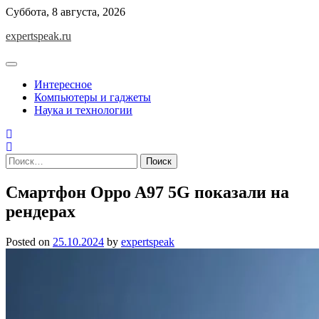
Skip
Суббота, 8 августа, 2026
to
expertspeak.ru
content
Интересное
Компьютеры и гаджеты
Наука и технологии
Найти:
Смартфон Oppo A97 5G показали на
рендерах
Posted on
25.10.2024
by
expertspeak