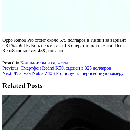
Oppo Reno8 Pro стоит около 575 долларов в Индии за вариант
с 8 ГБ/256 ГБ. Есть версия с 12 ГБ оперативной памяти. Цена
Reno8 составляет 488 долларов.
Posted in
Компьютеры и гаджеты
Навигация
Previous:
Смартфон Redmi K50i оценен в 325 долларов
Next:
Флагман Nubia Z40S Pro получил перископную камеру
по
записям
Related Posts