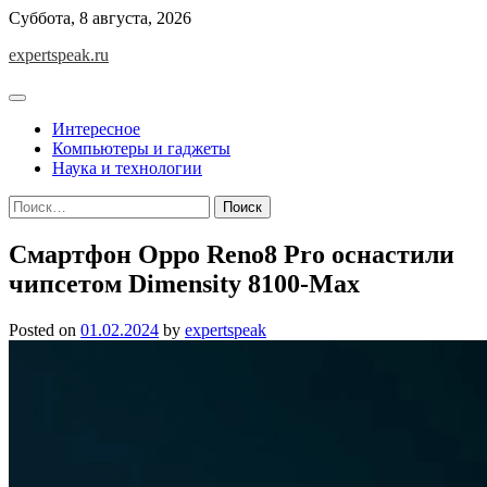
Skip
Суббота, 8 августа, 2026
to
expertspeak.ru
content
Интересное
Компьютеры и гаджеты
Наука и технологии
Найти:
Смартфон Oppo Reno8 Pro оснастили
чипсетом Dimensity 8100-Max
Posted on
01.02.2024
by
expertspeak