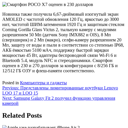
Новинка также получила 6,67-дюймовый изогнутый экран
AMOLED с частотой обновления 120 Гц, яркостью до 3000
нит, частотой ШИМ-затемнения 1920 Гц и защитным стеклом
Corning Gorilla Glass Victus 2, тыльную камеру с модулями
разрешением 50 Мп (датчик Sony IMX882 и OIS), 8 Мп
(сверхширик) и 2 Мп (макро), селфи-камеру разрешением 20
Мп, защиту от воды и пыли в соответствии со степенью IP68,
АКБ ёмкостью 5100 мАч, поддержку быстрой зарядки
мощностью 45 Вт, адаптеры беспроводной связи Wi-Fi 6 и
Bluetooth 5.4, модуль NFC и стереодинамики. Смартфон
оценен в 230 и 270 долларов за конфигурации с 8/256 ГБ и
12/512 ГБ ОЗУ и флеш-памяти соответственно.
Posted in
Компьютеры и гаджеты
Навигация
Previous:
Представлены лимитированные ноутбуки Lenovo
LOQ 17 и LOQ 15
по
Next:
Samsung Galaxy Fit 2 получил функцию управления
записям
камерой
Related Posts