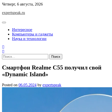
Skip
Четверг, 6 августа, 2026
to
expertspeak.ru
content
Интересное
Компьютеры и гаджеты
Наука и технологии
Найти:
Смартфон Realme C55 получил свой
«Dynamic Island»
Posted on
06.05.2024
by
expertspeak