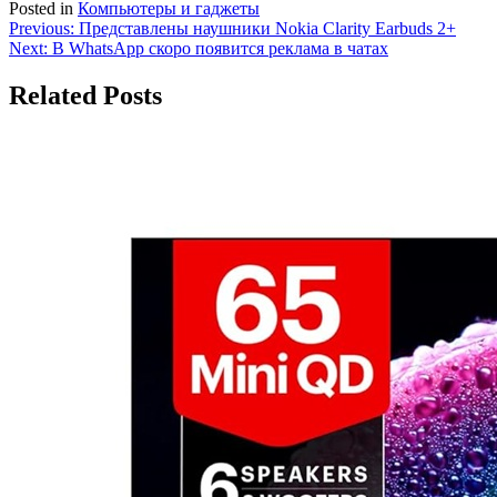
Posted in
Компьютеры и гаджеты
Навигация
Previous:
Представлены наушники Nokia Clarity Earbuds 2+
Next:
В WhatsApp скоро появится реклама в чатах
по
записям
Related Posts