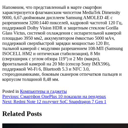
Напомним, что представленный в марте смартфон
характеризуется флагманским чипсетом MediaTek Dimensity
9000, 6,67-дюймовым дисплеем Samsung AMOLED 4E c
разрешением 3200:1440 пикселей, кадровой частотой 120 Гц,
поддержкой Dolby Vision HDR и защитным стеклом Gorilla
Glass Victus, системой охлаждения с испарительной камерой
площадью 3950 мм2, аккумулятором ёмкостью 5000 мАч,
поддержкой сверхбыстрой зарядки мощностью 120 Вт,
тыльной камерой с модулями разрешением 108-МП (Samsung
ISOCELL HM2 и оптическая стабилизация), 8 Мп
(сверхширик с углом обзора 119°) и 2 Мп (макро),
фронтальной камерой на 20 Мп (сенсор Sony IMX596),
поддержкой Wi-Fi 6, Bluetooth 5.3 и NFC 3.0,
стереодинамиками, боковым сканером отпечатков пальцев и
корпусом толщиной 8,48 мм.
Posted in
Компьютеры и гаджеты
Навигация
Previous:
Смартфон OnePlus 10 показали на рендерах
Next:
Redmi Note 12 получит SoC Snapdragon 7 Gen 1
по
записям
Related Posts