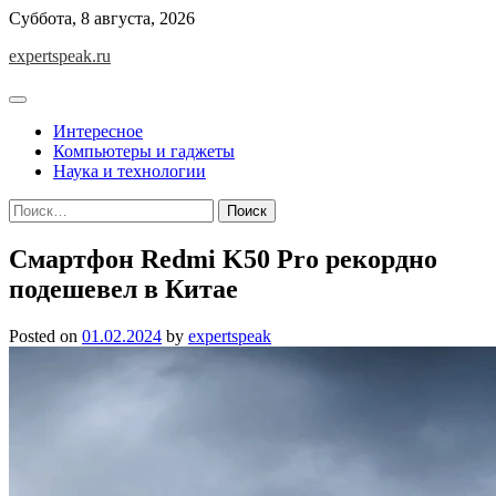
Skip
Суббота, 8 августа, 2026
to
expertspeak.ru
content
Интересное
Компьютеры и гаджеты
Наука и технологии
Найти:
Смартфон Redmi K50 Pro рекордно
подешевел в Китае
Posted on
01.02.2024
by
expertspeak