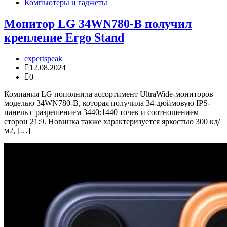
Компьютеры и гаджеты
Монитор LG 34WN780-B получил
крепление Ergo Stand
expertspeak
12.08.2024
0
Компания LG пополнила ассортимент UltraWide-мониторов
моделью 34WN780-B, которая получила 34-дюймовую IPS-
панель с разрешением 3440:1440 точек и соотношением
сторон 21:9. Новинка также характеризуется яркостью 300 кд/
м2, […]