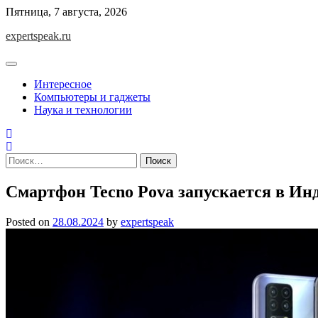
Skip
Пятница, 7 августа, 2026
to
expertspeak.ru
content
Интересное
Компьютеры и гаджеты
Наука и технологии
Найти:
Смартфон Tecno Pova запускается в Ин
Posted on
28.08.2024
by
expertspeak