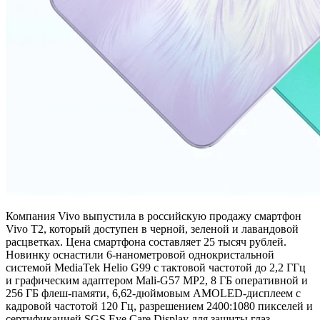
Компания Vivo выпустила в российскую продажу смартфон
Vivo T2, который доступен в черной, зеленой и лавандовой
расцветках. Цена смартфона составляет 25 тысяч рублей.
Новинку оснастили 6-нанометровой однокристальной
системой MediaTek Helio G99 с тактовой частотой до 2,2 ГГц
и графическим адаптером Mali-G57 MP2, 8 ГБ оперативной и
256 ГБ флеш-памяти, 6,62-дюймовым AMOLED-дисплеем с
кадровой частотой 120 Гц, разрешением 2400:1080 пикселей и
сертификацией SGS Eye Care Display для защиты глаз,