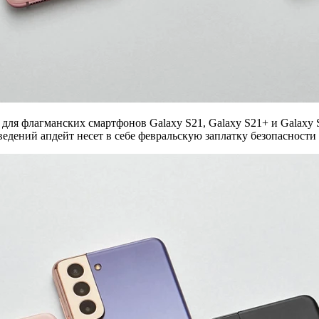
для флагманских смартфонов Galaxy S21, Galaxy S21+ и Galax
дений апдейт несет в себе февральскую заплатку безопасности 