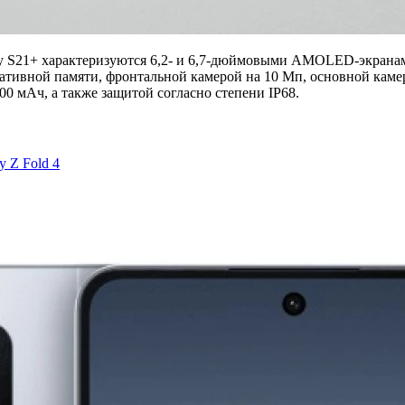
y S21+ характеризуются 6,2- и 6,7-дюймовыми AMOLED-экранами
ративной памяти, фронтальной камерой на 10 Мп, основной каме
00 мАч, а также защитой согласно степени IP68.
 Z Fold 4