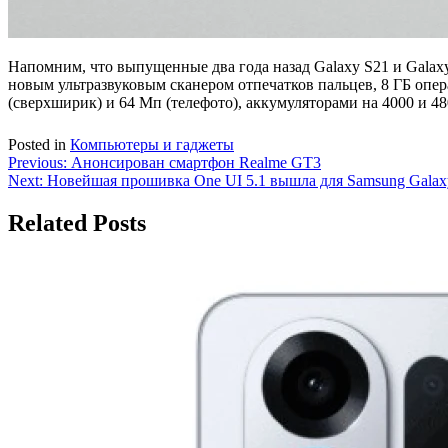
Напомним, что выпущенные два года назад Galaxy S21 и Galax
новым ультразвуковым сканером отпечатков пальцев, 8 ГБ опе
(сверхширик) и 64 Мп (телефото), аккумуляторами на 4000 и 48
Posted in
Компьютеры и гаджеты
Навигация
Previous:
Анонсирован смартфон Realme GT3
Next:
Новейшая прошивка One UI 5.1 вышла для Samsung Galaxy
по
записям
Related Posts