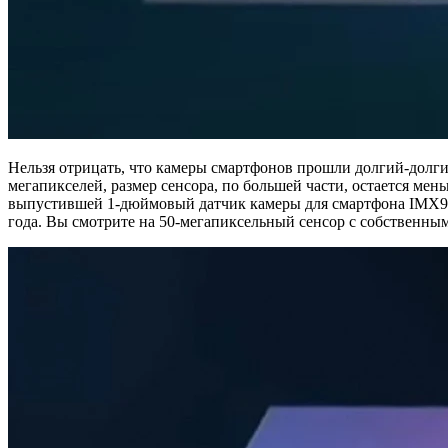
Нельзя отрицать, что камеры смартфонов прошли долгий-долгий
мегапикселей, размер сенсора, по большей части, остается мен
выпустившей 1-дюймовый датчик камеры для смартфона IMX989. 
года. Вы смотрите на 50-мегапиксельный сенсор с собственны