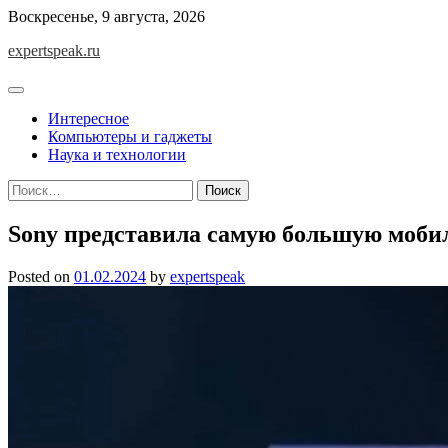
Skip
Воскресенье, 9 августа, 2026
to
expertspeak.ru
content
Интересное
Компьютеры и гаджеты
Наука и технологии
Найти:
Sony представила самую большую моб
Posted on
01.02.2024
by
expertspeak