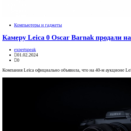
Компьютеры и гаджеты
Камеру Leica 0 Oscar Barnak продали на
expertspeak
01.02.2024
0
Компания Leica официально объявила, что на 40-м аукционе Lei