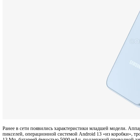
Ранее в сети появились характеристики младшей модели. Аппар
пикселей, операционной системой Android 13 «из коробки», т
13 Мп, батареей ёмкостью 5000 мАч, поддержкой проводной за