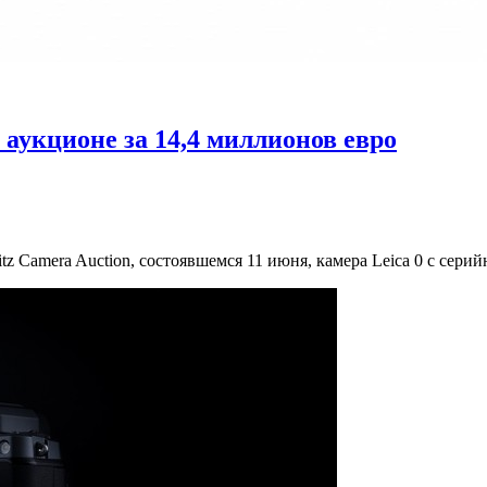
 аукционе за 14,4 миллионов евро
tz Camera Auction, состоявшемся 11 июня, камера Leica 0 с сери