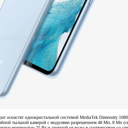
ат оснастят однокристальной системой MediaTek Dimensity 1080
ройной тыльной камерой с модулями разрешением 48 Мп, 8 Мп (с
рядки мощностью 25 Вт и защитой от воды в соответствии со сте