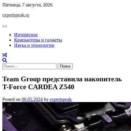
Skip
Пятница, 7 августа, 2026
to
expertspeak.ru
content
Интересное
Компьютеры и гаджеты
Наука и технологии
Найти:
Team Group представила накопитель
T-Force CARDEA Z540
Posted on
06.05.2024
by
expertspeak