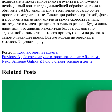
пользователь может мгновенно загрузить в приложение
необходимый контент для дальнейшей обработки, тогда как
обычные SATA3-накопители в этом плане гораздо более
простые и медлительные. Также при работе с графикой, фото
и прочими вариантами контента важна скорость записи,
потому что в момент рендера это сильно решает. Будем лишь
надеяться, что данный накопитель будут продавать по
адекватной стоимости и что его привезут к нам на рынок в
самое ближайшее время. Всё же модель интересная, и
хотелось бы узнать цену.
Posted in
Компьютеры и гаджеты
Навигация
Previous:
Apple готовит уже второе поколение AR-шлема
Next:
Samsung Galaxy Z Fold 5 станет тоньше и легче
по
записям
Related Posts