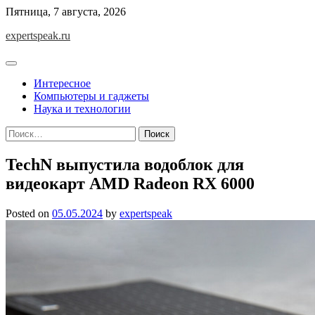
Skip
Пятница, 7 августа, 2026
to
expertspeak.ru
content
Интересное
Компьютеры и гаджеты
Наука и технологии
Найти:
TechN выпустила водоблок для
видеокарт AMD Radeon RX 6000
Posted on
05.05.2024
by
expertspeak