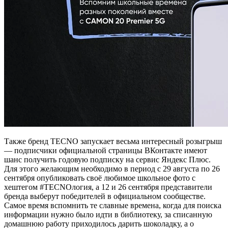
Также бренд TECNO запускает весьма интересный розыгрыш
— подписчики официальной страницы ВКонтакте имеют
шанс получить годовую подписку на сервис Яндекс Плюс.
Для этого желающим необходимо в период с 29 августа по 26
сентября опубликовать своё любимое школьное фото с
хештегом #TECNOлогия, а 12 и 26 сентября представители
бренда выберут победителей в официальном сообществе.
Самое время вспомнить те славные времена, когда для поиска
информации нужно было идти в библиотеку, за списанную
домашнюю работу приходилось дарить шоколадку, а о