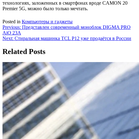
технологиях, заложенных в смартфонах вроде CAMON 20
Premier 5G, можно было только мечтать.
Posted in
Компьютеры и гаджеты
Навигация
Previous:
Представлен современный моноблок DIGMA PRO
AiO 23A
по
Next:
Стиральная машинка TCL P12 уже продаётся в России
записям
Related Posts