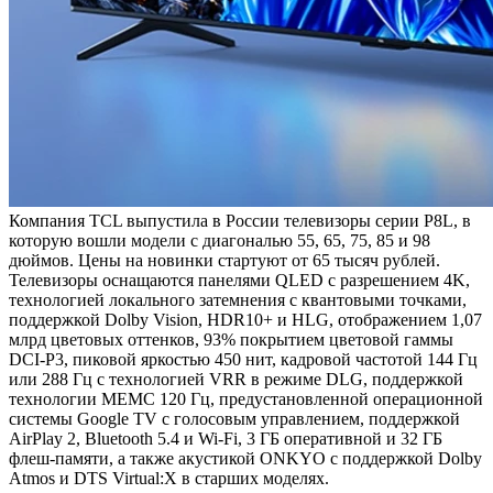
Компания TCL выпустила в России телевизоры серии P8L, в
которую вошли модели с диагональю 55, 65, 75, 85 и 98
дюймов. Цены на новинки стартуют от 65 тысяч рублей.
Телевизоры оснащаются панелями QLED с разрешением 4K,
технологией локального затемнения с квантовыми точками,
поддержкой Dolby Vision, HDR10+ и HLG, отображением 1,07
млрд цветовых оттенков, 93% покрытием цветовой гаммы
DCI-P3, пиковой яркостью 450 нит, кадровой частотой 144 Гц
или 288 Гц с технологией VRR в режиме DLG, поддержкой
технологии MEMC 120 Гц, предустановленной операционной
системы Google TV с голосовым управлением, поддержкой
AirPlay 2, Bluetooth 5.4 и Wi‑Fi, 3 ГБ оперативной и 32 ГБ
флеш-памяти, а также акустикой ONKYO с поддержкой Dolby
Atmos и DTS Virtual:X в старших моделях.