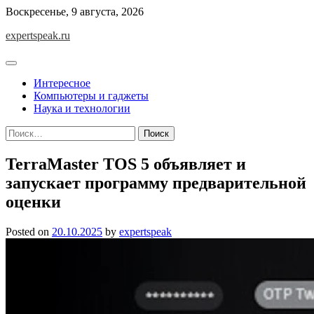
Skip
Воскресенье, 9 августа, 2026
to
expertspeak.ru
content
Интересное
Компьютеры и гаджеты
Наука и технологии
Найти:
TerraMaster TOS 5 объявляет и
запускает программу предварительной
оценки
Posted on
20.10.2025
by
expertspeak