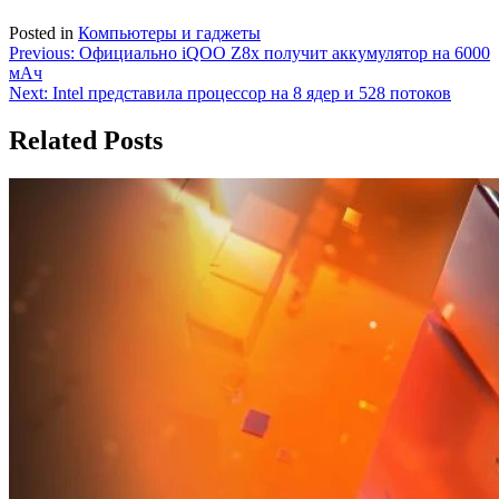
Posted in
Компьютеры и гаджеты
Навигация
Previous:
Официально iQOO Z8x получит аккумулятор на 6000
мАч
по
Next:
Intel представила процессор на 8 ядер и 528 потоков
записям
Related Posts