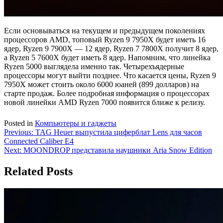
Если основываться на текущем и предыдущем поколениях
процессоров AMD, топовый Ryzen 9 7950X будет иметь 16
ядер, Ryzen 9 7900X — 12 ядер, Ryzen 7 7800X получит 8 ядер,
а Ryzen 5 7600X будет иметь 8 ядер. Напомним, что линейка
Ryzen 5000 выглядела именно так. Четырехъядерные
процессоры могут выйти позднее. Что касается цены, Ryzen 9
7950X может стоить около 6000 юаней (899 долларов) на
старте продаж. Более подробная информация о процессорах
новой линейки AMD Ryzen 7000 появится ближе к релизу.
Posted in
Компьютеры и гаджеты
Навигация
Previous:
TAG Heuer выпустила циферблат Lens для часов
Connected Caliber E4
по
Next:
MOONDROP представила наушники Aria Snow Edition
записям
Related Posts