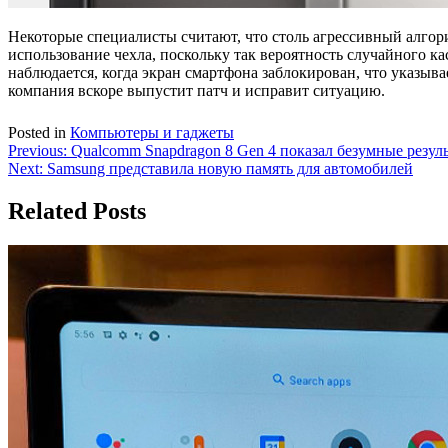
Некоторые специалисты считают, что столь агрессивный алго
использование чехла, поскольку так вероятность случайного ка
наблюдается, когда экран смартфона заблокирован, что указыва
компания вскоре выпустит патч и исправит ситуацию.
Posted in
Компьютеры и гаджеты
Навигация
Previous:
Qualcomm Snapdragon 8 Gen 4 показал безумные резуль
Next:
Samsung представила новую память для автомобилей
по
записям
Related Posts