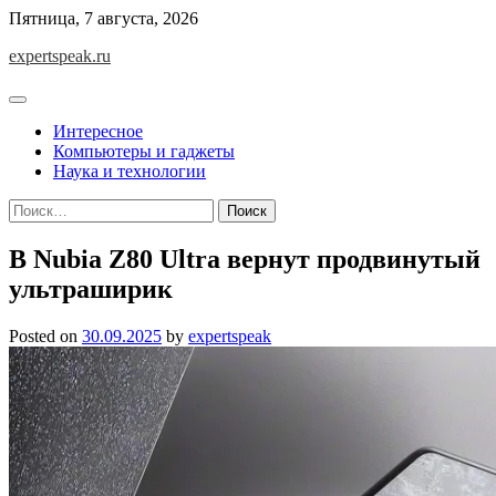
Skip
Пятница, 7 августа, 2026
to
expertspeak.ru
content
Интересное
Компьютеры и гаджеты
Наука и технологии
Найти:
В Nubia Z80 Ultra вернут продвинутый
ультраширик
Posted on
30.09.2025
by
expertspeak