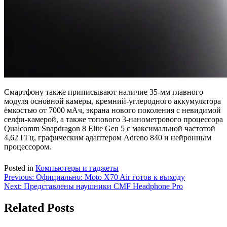
Смартфону также приписывают наличие 35-мм главного
модуля основной камеры, кремний-углеродного аккумулятора
ёмкостью от 7000 мАч, экрана нового поколения с невидимой
селфи-камерой, а также топового 3-нанометрового процессора
Qualcomm Snapdragon 8 Elite Gen 5 c максимальной частотой
4,62 ГГц, графическим адаптером Adreno 840 и нейронным
процессором.
Posted in
Компьютеры и гаджеты
Навигация
Previous:
Официально: Moto X70 Air готов к выходу
Next:
Представлены наушники CMF Headphone Pro
по
записям
Related Posts