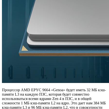
Процессор AMD EPYC 9664 «Genoa» будет иметь 32 МБ кэш-
памяти L3 на каждую ПЗС, которая будет совместно
использоваться всеми ядрами Zen 4 в ПЗС, и в общей
сложности 1 МБ кэш-памяти L2 на ядро. Это дает нам 384 МБ
кэш-памяти L3 и 96 МБ кэш-памяти L2, что в совокупности