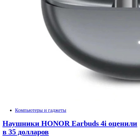
Компьютеры и гаджеты
Наушники HONOR Earbuds 4i оценили
в 35 долларов