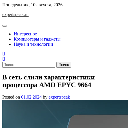
Skip
Понедельник, 10 августа, 2026
to
expertspeak.ru
content
Интересное
Компьютеры и гаджеты
Наука и технологии
Найти:
В сеть слили характеристики
процессора AMD EPYC 9664
Posted on
01.02.2024
by
expertspeak