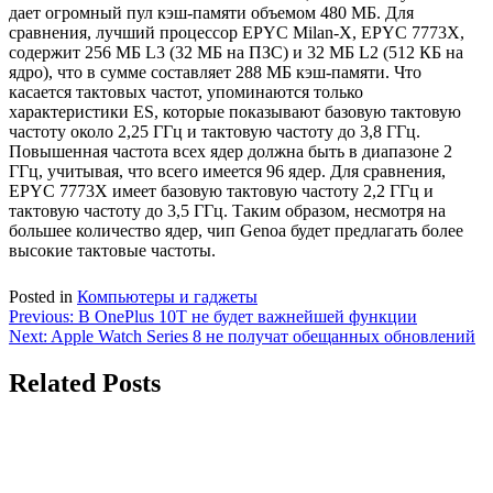
дает огромный пул кэш-памяти объемом 480 МБ. Для
сравнения, лучший процессор EPYC Milan-X, EPYC 7773X,
содержит 256 МБ L3 (32 МБ на ПЗС) и 32 МБ L2 (512 КБ на
ядро), что в сумме составляет 288 МБ кэш-памяти. Что
касается тактовых частот, упоминаются только
характеристики ES, которые показывают базовую тактовую
частоту около 2,25 ГГц и тактовую частоту до 3,8 ГГц.
Повышенная частота всех ядер должна быть в диапазоне 2
ГГц, учитывая, что всего имеется 96 ядер. Для сравнения,
EPYC 7773X имеет базовую тактовую частоту 2,2 ГГц и
тактовую частоту до 3,5 ГГц. Таким образом, несмотря на
большее количество ядер, чип Genoa будет предлагать более
высокие тактовые частоты.
Posted in
Компьютеры и гаджеты
Навигация
Previous:
В OnePlus 10T не будет важнейшей функции
Next:
Apple Watch Series 8 не получат обещанных обновлений
по
записям
Related Posts