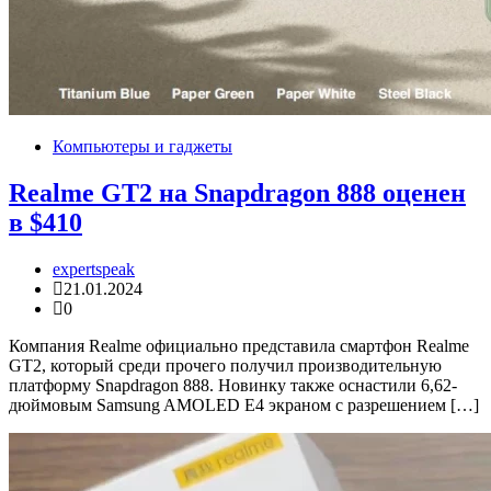
Компьютеры и гаджеты
Realme GT2 на Snapdragon 888 оценен
в $410
expertspeak
21.01.2024
0
Компания Realme официально представила смартфон Realme
GT2, который среди прочего получил производительную
платформу Snapdragon 888. Новинку также оснастили 6,62-
дюймовым Samsung AMOLED E4 экраном с разрешением […]