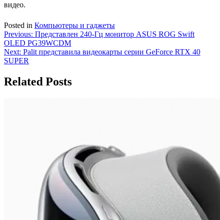
видео.
Posted in
Компьютеры и гаджеты
Навигация
Previous:
Представлен 240-Гц монитор ASUS ROG Swift
OLED PG39WCDM
по
Next:
Palit представила видеокарты серии GeForce RTX 40
записям
SUPER
Related Posts