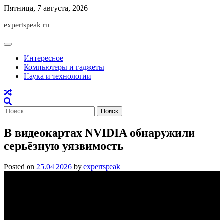
Skip
Пятница, 7 августа, 2026
to
expertspeak.ru
content
Интересное
Компьютеры и гаджеты
Наука и технологии
Найти:
В видеокартах NVIDIA обнаружили
серьёзную уязвимость
Posted on
25.04.2026
by
expertspeak