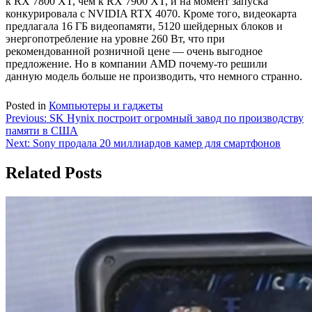
к RX 7800 XT, чем к RX 7900 XT, и на момент запуска
конкурировала с NVIDIA RTX 4070. Кроме того, видеокарта
предлагала 16 ГБ видеопамяти, 5120 шейдерных блоков и
энергопотребление на уровне 260 Вт, что при
рекомендованной розничной цене — очень выгодное
предложение. Но в компании AMD почему-то решили
данную модель больше не производить, что немного странно.
Posted in
Компьютеры и гаджеты
Навигация
Previous:
SK Hynix построит огромный завод по производству
памяти в США
по
Next:
Sony продала 20 миллиардов камер для смартфонов
записям
Related Posts