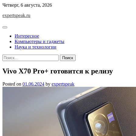
Skip
Четверг, 6 августа, 2026
to
expertspeak.ru
content
Интересное
Компьютеры и гаджеты
Наука и технологии
Найти:
Vivo X70 Pro+ готовится к релизу
Posted on
01.06.2024
by
expertspeak