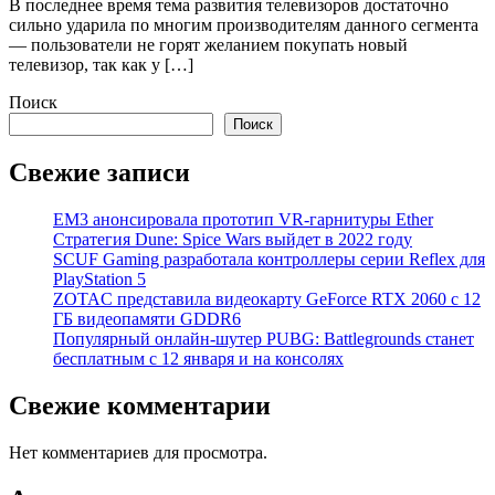
В последнее время тема развития телевизоров достаточно
сильно ударила по многим производителям данного сегмента
— пользователи не горят желанием покупать новый
телевизор, так как у […]
Поиск
Поиск
Свежие записи
EM3 анонсировала прототип VR-гарнитуры Ether
Стратегия Dune: Spice Wars выйдет в 2022 году
SCUF Gaming разработала контроллеры серии Reflex для
PlayStation 5
ZOTAC представила видеокарту GeForce RTX 2060 с 12
ГБ видеопамяти GDDR6
Популярный онлайн-шутер PUBG: Battlegrounds станет
бесплатным с 12 января и на консолях
Свежие комментарии
Нет комментариев для просмотра.