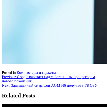
Posted in
Компьютеры и гаджеты
Навигация
Previous:
Google работает над собственным процессором
нового поколения
по
Next:
Защищенный смартфон AGM H6 получил 8 ГБ ОЗУ
записям
Related Posts