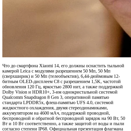
Что до смартфона Xiaomi 14, его должны оснастить тыльной
камерой Leica с модулями разрешением 50 Мп, 50 Мп
(сверхширик) и 50 Мп (телеобъектив), 6,44-дюймовым 12-
битным OLED-дисплеем C8 с разрешением 1,5K, частотой
обновления 120 Гц, яркостью 2800 нит, а также поддержкой
Dolby Vision и HDR10+, 3-нм однокристальной системой
Qualcomm Snapdragon 8 Gen 3, оперативной памятью
стандарта LPDDR5x, флеш-памятью UFS 4.0, системой
жидкостного охлаждения, двумя стереодинамиками,
аккумулятором на 4600 мАч, поддержкой проводной,
беспроводной и обратной беспроводной зарядок на 90 Вт, 50
Вт и 10 Вт соответственно, а также защитой от воды и пыли
согласно степени IP68. Официальная презентация флагмана