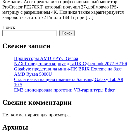
Компания Acer представила профессиональный монитор
ProCreator PE270KT, который получил 27-дюймовую IPS-
матрицу с разрешением 4K. Новинка также характеризуется
кадровой частотой 72 Гц или 144 Гц при […]
Поиск
Поиск
Свежие записи
Процессоры AMD EPYC Genoa
NZXT представил корпус для ПК Cyberpunk 2077 H710i
Gigabyte представила мини-ПК BRIX Extreme на базе
AMD Ryzen 5000U
Стала известна цена планшета Samsung Galaxy Tab A8
10.5
EM3 анонсировала прототип VR-гарнитуры Ether
Свежие комментарии
Нет комментариев для просмотра.
Архивы