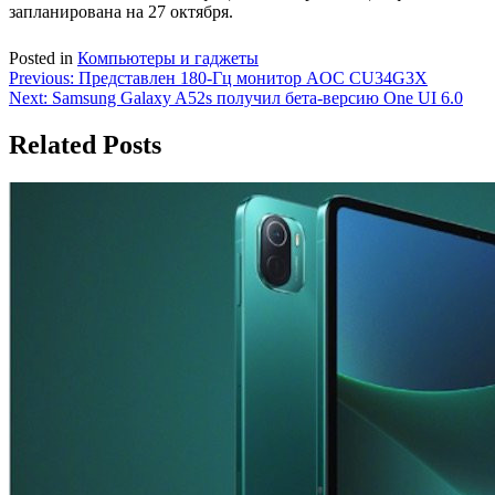
запланирована на 27 октября.
Posted in
Компьютеры и гаджеты
Навигация
Previous:
Представлен 180-Гц монитор AOC CU34G3X
Next:
Samsung Galaxy A52s получил бета-версию One UI 6.0
по
записям
Related Posts