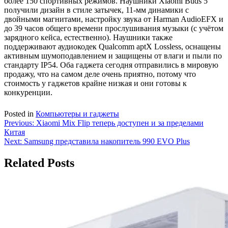
более 150 спортивных режимов. Наушники Xiaomi Buds 5
получили дизайн в стиле затычек, 11-мм динамики с
двойными магнитами, настройку звука от Harman AudioEFX и
до 39 часов общего времени прослушивания музыки (с учётом
зарядного кейса, естественно). Наушники также
поддерживают аудиокодек Qualcomm aptX Lossless, оснащены
активным шумоподавлением и защищены от влаги и пыли по
стандарту IP54. Оба гаджета сегодня отправились в мировую
продажу, что на самом деле очень приятно, потому что
стоимость у гаджетов крайне низкая и они готовы к
конкуренции.
Posted in
Компьютеры и гаджеты
Навигация
Previous:
Xiaomi Mix Flip теперь доступен и за пределами
Китая
по
Next:
Samsung представила накопитель 990 EVO Plus
записям
Related Posts