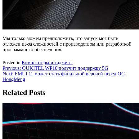
Мы только можем предположить, что запуск мог быть
отложен из-за сложностей с производством или разработкой
программного обеспечения.
Posted in
Компьютеры и гаджеты
Навигация
Previous:
OUKITEL WP10 получит поддержку 5G
Next:
EMUI 11 может стать финальной версией перед ОС
по
HongMeng
записям
Related Posts