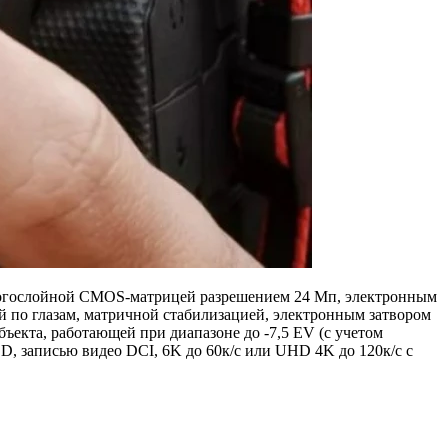
 многослойной CMOS-матрицей разрешением 24 Мп, электронным
й по глазам, матричной стабилизацией, электронным затвором
ъекта, работающей при диапазоне до -7,5 EV (с учетом
SD, записью видео DCI, 6K до 60к/с или UHD 4K до 120к/с с