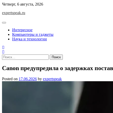
Skip
Четверг, 6 августа, 2026
to
expertspeak.ru
content
Интересное
Компьютеры и гаджеты
Наука и технологии
Найти:
Canon предупредила о задержках поста
Posted on
17.06.2026
by
expertspeak