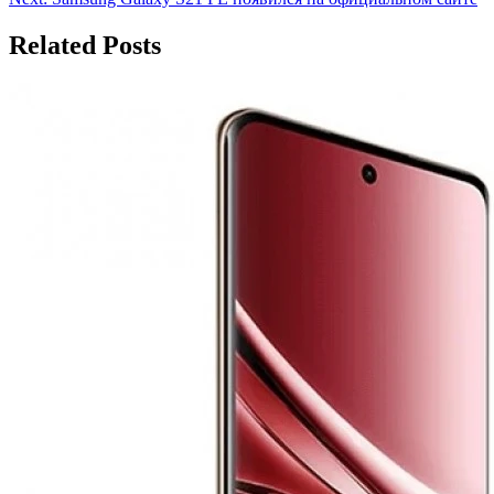
по
записям
Related Posts