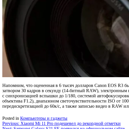
Напомним, что оцененная в 6 тысяч долларов Canon EOS R3 б
затвором 30 кадров в секунду (14-битный RAW), электронным 
с синхронизацией вспышки до 1/180, системой автофокусировки
объектива F1.2), диапазоном светочувствительности ISO от 100
передискретизацией до 60к/с, а также записью видео в RAW ил
Posted in
Компьютеры и гаджеты
Навигация
Previous:
Xiaomi Mi 11 Pro подешевел до рекордной отметки
Next:
Samsung Galaxy S21 FE появился на официальном сайте