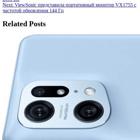
по
Next:
ViewSonic представила портативный монитор VX1755 с
записям
частотой обновления 144 Гц
Related Posts