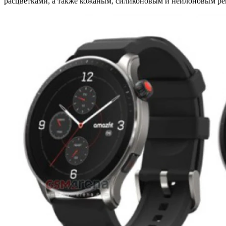
расцветками, а также кожаным, силиконовым и нейлоновым р