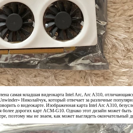
ена ​​самая младшая видеокарта Intel Arc, Arc A310, отличающ
nwinder» Николайчук, который отвечает за различные популярные
орить о видеокарте. Изображенная карта Intel Arc A310, безусло
 более дорогих карт ACM-G10. Однако этот дизайн может быть об
ере, поэтому мы не знаем, как может выглядеть окончательный д