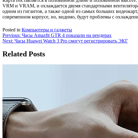
Карта поставляется в половинной длине и половинной высоте
VRM и VRAM, и охлаждается двумя стандартными вентиляторам
одним из гигантов, а также одной из самых больших видеокарт
современном корпусе, но, видимо, будут проблемы с охлажде
Posted in
Компьютеры и гаджеты
Навигация
Previous:
Часы Amazfit GTR 4 показали на рендерах
Next:
Часы Huawei Watch 3 Pro смогут регистрировать ЭКГ
по
записям
Related Posts