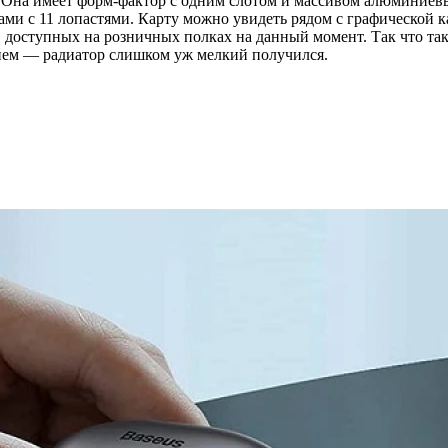
. Она имеет форм-фактор с одним слотом и массивом алюминиев
и с 11 лопастями. Карту можно увидеть рядом с графической к
, доступных на розничных полках на данный момент. Так что так
нием — радиатор слишком уж мелкий получился.