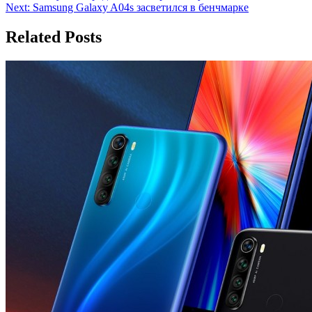
Next:
Samsung Galaxy A04s засветился в бенчмарке
по
записям
Related Posts