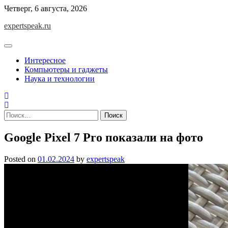
Skip
Четверг, 6 августа, 2026
to
expertspeak.ru
content
Интересное
Компьютеры и гаджеты
Наука и технологии
Найти:
Google Pixel 7 Pro показали на фото
Posted on
01.02.2024
by
expertspeak