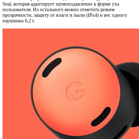
Seal, которая адаптирует шумоподавление к форме уха
пользователя. Из остального можно отметить режим
прозрачности, защиту от влаги и пыли (IPx4) и вес одного
наушника 6,2 г.